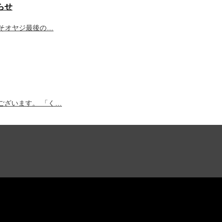
らせ
くそオヤジ最後の…
ございます。 「く…